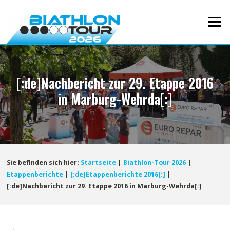
Direkt
zum
Menü
Inhalt
[:de]Nachbericht zur 29. Etappe 2016
in Marburg-Wehrda[:]
Sie befinden sich hier:
Startseite
|
Biathlon-Tour 2026
|
Etappenberichte
|
[:de]Etappenberichte 2016[:]
|
[:de]Nachbericht zur 29. Etappe 2016 in Marburg-Wehrda[:]