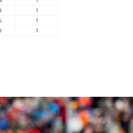
4
1
8
1
5
1
0
1