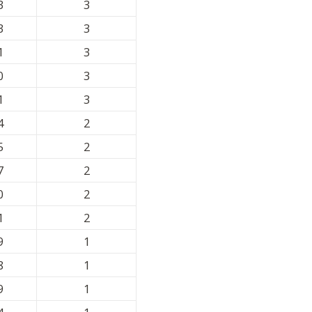
3
3
3
3
1
3
0
3
1
3
4
2
5
2
7
2
0
2
1
2
9
1
8
1
9
1