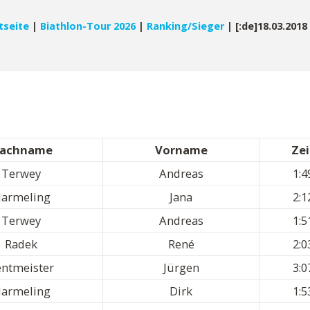
tseite
|
Biathlon-Tour 2026
|
Ranking/Sieger
|
[:de]18.03.201
achname
Vorname
Zei
Terwey
Andreas
1:4
armeling
Jana
2:1
Terwey
Andreas
1:5
Radek
René
2:0
entmeister
Jürgen
3:0
armeling
Dirk
1:5