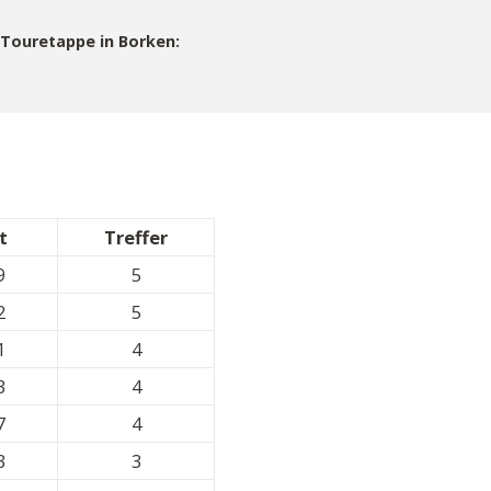
8 Touretappe in Borken:
t
Treffer
9
5
2
5
1
4
3
4
7
4
3
3