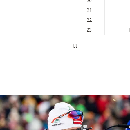
20
21
22
23
[:]