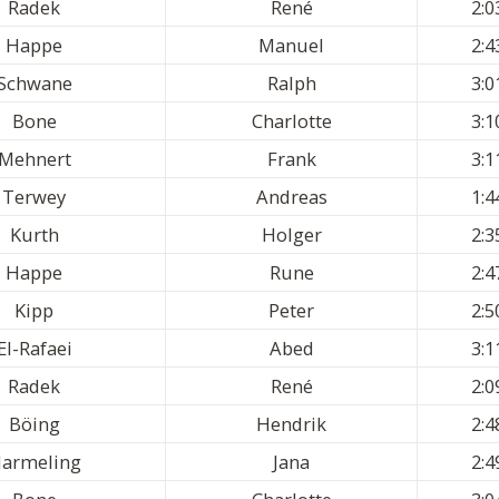
Radek
René
2:0
Happe
Manuel
2:4
Schwane
Ralph
3:0
Bone
Charlotte
3:1
Mehnert
Frank
3:1
Terwey
Andreas
1:4
Kurth
Holger
2:3
Happe
Rune
2:4
Kipp
Peter
2:5
El-Rafaei
Abed
3:1
Radek
René
2:0
Böing
Hendrik
2:4
armeling
Jana
2:4