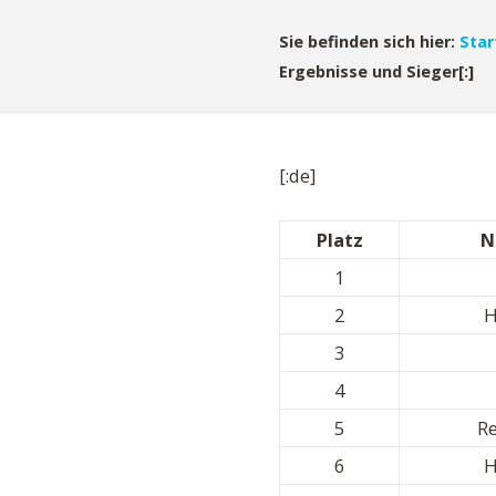
Sie befinden sich hier:
Star
Ergebnisse und Sieger[:]
[:de]
Platz
N
1
2
H
3
4
5
R
6
H