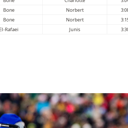
Bone
Charlotte
3:0
Bone
Norbert
3:0
Bone
Norbert
3:1
El-Rafaei
Junis
3:3