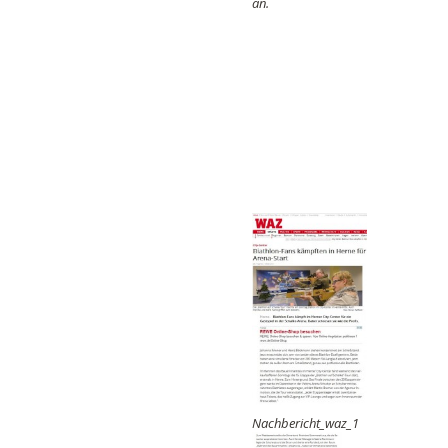
an.
Nachbericht_
waz_1