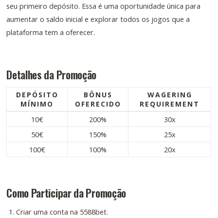
seu primeiro depósito. Essa é uma oportunidade única para
aumentar o saldo inicial e explorar todos os jogos que a
plataforma tem a oferecer.
Detalhes da Promoção
DEPÓSITO
BÔNUS
WAGERING
MÍNIMO
OFERECIDO
REQUIREMENT
10€
200%
30x
50€
150%
25x
100€
100%
20x
Como Participar da Promoção
Criar uma conta na 5588bet.