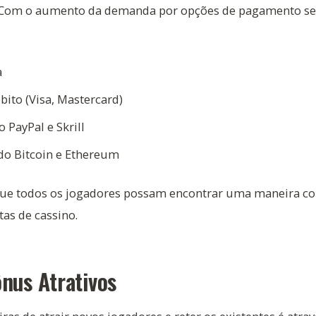
Com o aumento da demanda por opções de pagamento seg
a
bito (Visa, Mastercard)
o PayPal e Skrill
do Bitcoin e Ethereum
ue todos os jogadores possam encontrar uma maneira con
tas de cassino.
nus Atrativos