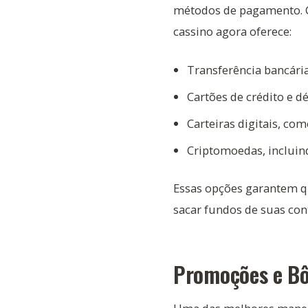
métodos de pagamento. 
cassino agora oferece:
Transferência bancári
Cartões de crédito e dé
Carteiras digitais, com
Criptomoedas, incluin
Essas opções garantem q
sacar fundos de suas con
Promoções e Bô