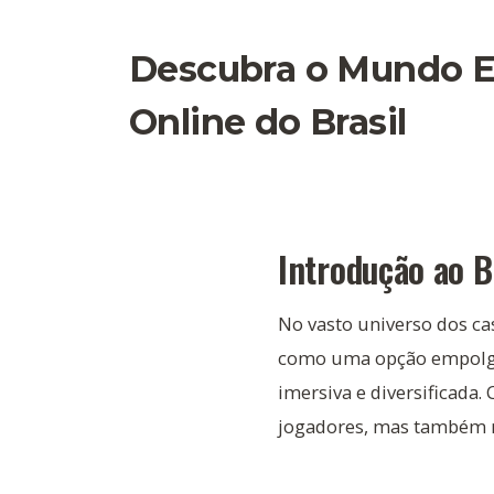
Descubra o Mundo E
Online do Brasil
Introdução ao 
No vasto universo dos ca
como uma opção empolgan
imersiva e diversificada.
jogadores, mas também m