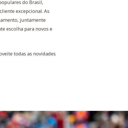
opulares do Brasil,
liente excepcional. As
agamento, juntamente
te escolha para novos e
roveite todas as novidades