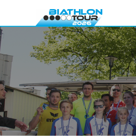
Direkt
zum
Inhalt