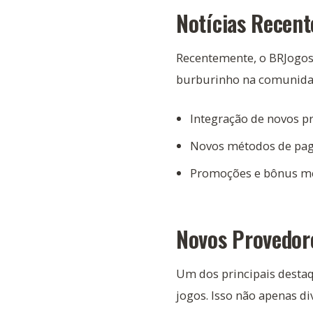
Notícias Recen
Recentemente, o BRJogos
burburinho na comunidad
Integração de novos p
Novos métodos de pag
Promoções e bônus m
Novos Provedor
Um dos principais destaq
jogos. Isso não apenas d