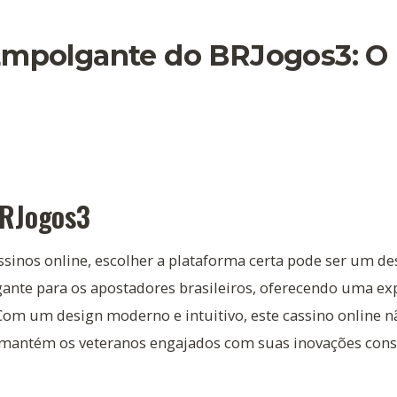
mpolgante do BRJogos3: O 
BRJogos3
ssinos online, escolher a plataforma certa pode ser um de
te para os apostadores brasileiros, oferecendo uma exp
 Com um design moderno e intuitivo, este cassino online n
antém os veteranos engajados com suas inovações cons