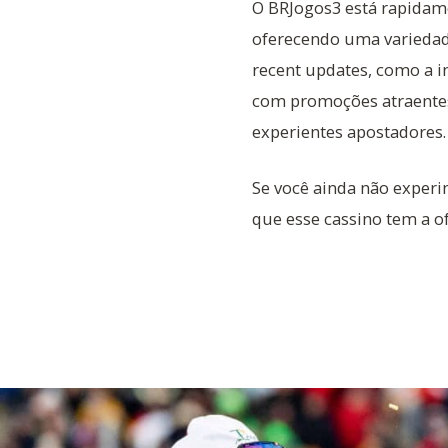
O BRJogos3 está rapidam
oferecendo uma variedad
recent updates, como a 
com promoções atraentes
experientes apostadores.
Se você ainda não exper
que esse cassino tem a of