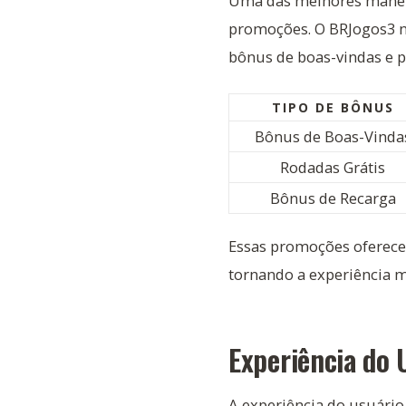
Uma das melhores maneira
promoções. O BRJogos3 n
bônus de boas-vindas e 
TIPO DE BÔNUS
Bônus de Boas-Vinda
Rodadas Grátis
Bônus de Recarga
Essas promoções oferece
tornando a experiência 
Experiência do 
A experiência do usuário