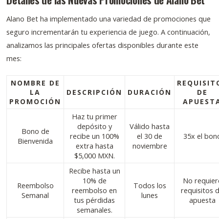
Alano Bet ha implementado una variedad de promociones que
seguro incrementarán tu experiencia de juego. A continuación,
analizamos las principales ofertas disponibles durante este
mes:
NOMBRE DE
REQUISIT
LA
DESCRIPCIÓN
DURACIÓN
DE
PROMOCIÓN
APUEST
Haz tu primer
depósito y
Válido hasta
Bono de
recibe un 100%
el 30 de
35x el bon
Bienvenida
extra hasta
noviembre
$5,000 MXN.
Recibe hasta un
10% de
No requier
Reembolso
Todos los
reembolso en
requisitos 
Semanal
lunes
tus pérdidas
apuesta
semanales.