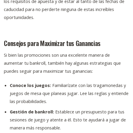
los requisitos de apuesta y de estar al tanto de las fechas de
caducidad para no perderte ninguna de estas increíbles
oportunidades.
Consejos para Maximizar tus Ganancias
Si bien las promociones son una excelente manera de
aumentar tu bankroll, también hay algunas estrategias que
puedes seguir para maximizar tus ganancias:
Conoce los juegos:
Familiarízate con las tragamonedas y
juegos de mesa que planeas jugar. Lee las reglas y entiende
las probabilidades.
Gestión de bankroll:
Establece un presupuesto para tus
sesiones de juego y atente a él. Esto te ayudará a jugar de
manera más responsable.